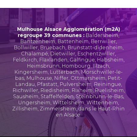
Mulhouse Alsace Agglomération (m2A)
regroupe 39 communes :
Baldersheim
,
Bantzenheim
,
Battenheim
,
Berrwiller
,
Bollwiller
,
Bruebach
,
Brunstatt-didenheim
,
Chalampé
,
Dietwiller
,
Eschentzwiller
,
Feldkirch
,
Flaxlanden
,
Galfingue
,
Habsheim
,
Heimsbrunn
,
Hombourg
,
Illzach
,
Kingersheim
,
Lutterbach
,
Morschwiller-le-
bas
,
Mulhouse
,
Niffer
,
Ottmarsheim
,
Petit-
Landau
,
Pfastatt
,
Pulversheim
,
Reiningue
,
Richwiller
,
Riedisheim
,
Rixheim
,
Ruelisheim
,
Sausheim
,
Staffelfelden
,
Steinbrunn-le-Bas
,
Ungersheim
,
Wittelsheim
,
Wittenheim
,
Zillisheim
,
Zimmersheim
, dans le Haut-Rhin
en Alsace.