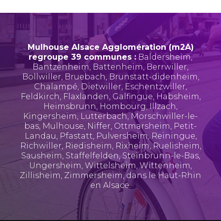
Mulhouse Alsace Agglomération (m2A)
regroupe 39 communes :
Baldersheim
,
Bantzenheim
,
Battenheim
,
Berrwiller
,
Bollwiller
,
Bruebach
,
Brunstatt-didenheim
,
Chalampé
,
Dietwiller
,
Eschentzwiller
,
Feldkirch
,
Flaxlanden
,
Galfingue
,
Habsheim
,
Heimsbrunn
,
Hombourg
,
Illzach
,
Kingersheim
,
Lutterbach
,
Morschwiller-le-
bas
,
Mulhouse
,
Niffer
,
Ottmarsheim
,
Petit-
Landau
,
Pfastatt
,
Pulversheim
,
Reiningue
,
Richwiller
,
Riedisheim
,
Rixheim
,
Ruelisheim
,
Sausheim
,
Staffelfelden
,
Steinbrunn-le-Bas
,
Ungersheim
,
Wittelsheim
,
Wittenheim
,
Zillisheim
,
Zimmersheim
, dans le Haut-Rhin
en Alsace.