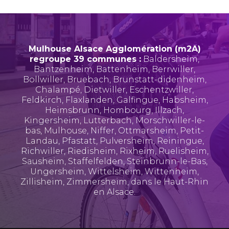
Mulhouse Alsace Agglomération (m2A)
regroupe 39 communes :
Baldersheim
,
Bantzenheim
,
Battenheim
,
Berrwiller
,
Bollwiller
,
Bruebach
,
Brunstatt-didenheim
,
Chalampé
,
Dietwiller
,
Eschentzwiller
,
Feldkirch
,
Flaxlanden
,
Galfingue
,
Habsheim
,
Heimsbrunn
,
Hombourg
,
Illzach
,
Kingersheim
,
Lutterbach
,
Morschwiller-le-
bas
,
Mulhouse
,
Niffer
,
Ottmarsheim
,
Petit-
Landau
,
Pfastatt
,
Pulversheim
,
Reiningue
,
Richwiller
,
Riedisheim
,
Rixheim
,
Ruelisheim
,
Sausheim
,
Staffelfelden
,
Steinbrunn-le-Bas
,
Ungersheim
,
Wittelsheim
,
Wittenheim
,
Zillisheim
,
Zimmersheim
, dans le Haut-Rhin
en Alsace.