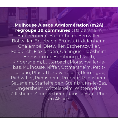
Mulhouse Alsace Agglomération (m2A)
regroupe 39 communes :
Baldersheim
,
Bantzenheim
,
Battenheim
,
Berrwiller
,
Bollwiller
,
Bruebach
,
Brunstatt-didenheim
,
Chalampé
,
Dietwiller
,
Eschentzwiller
,
Feldkirch
,
Flaxlanden
,
Galfingue
,
Habsheim
,
Heimsbrunn
,
Hombourg
,
Illzach
,
Kingersheim
,
Lutterbach
,
Morschwiller-le-
bas
,
Mulhouse
,
Niffer
,
Ottmarsheim
,
Petit-
Landau
,
Pfastatt
,
Pulversheim
,
Reiningue
,
Richwiller
,
Riedisheim
,
Rixheim
,
Ruelisheim
,
Sausheim
,
Staffelfelden
,
Steinbrunn-le-Bas
,
Ungersheim
,
Wittelsheim
,
Wittenheim
,
Zillisheim
,
Zimmersheim
, dans le Haut-Rhin
en Alsace.