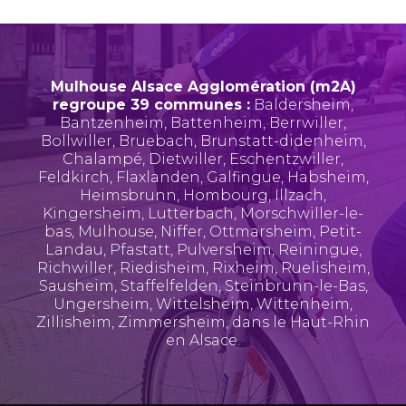
Mulhouse Alsace Agglomération (m2A)
regroupe 39 communes :
Baldersheim
,
Bantzenheim
,
Battenheim
,
Berrwiller
,
Bollwiller
,
Bruebach
,
Brunstatt-didenheim
,
Chalampé
,
Dietwiller
,
Eschentzwiller
,
Feldkirch
,
Flaxlanden
,
Galfingue
,
Habsheim
,
Heimsbrunn
,
Hombourg
,
Illzach
,
Kingersheim
,
Lutterbach
,
Morschwiller-le-
bas
,
Mulhouse
,
Niffer
,
Ottmarsheim
,
Petit-
Landau
,
Pfastatt
,
Pulversheim
,
Reiningue
,
Richwiller
,
Riedisheim
,
Rixheim
,
Ruelisheim
,
Sausheim
,
Staffelfelden
,
Steinbrunn-le-Bas
,
Ungersheim
,
Wittelsheim
,
Wittenheim
,
Zillisheim
,
Zimmersheim
, dans le Haut-Rhin
en Alsace.