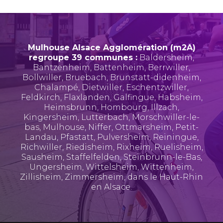
Mulhouse Alsace Agglomération (m2A)
regroupe 39 communes :
Baldersheim
,
Bantzenheim
,
Battenheim
,
Berrwiller
,
Bollwiller
,
Bruebach
,
Brunstatt-didenheim
,
Chalampé
,
Dietwiller
,
Eschentzwiller
,
Feldkirch
,
Flaxlanden
,
Galfingue
,
Habsheim
,
Heimsbrunn
,
Hombourg
,
Illzach
,
Kingersheim
,
Lutterbach
,
Morschwiller-le-
bas
,
Mulhouse
,
Niffer
,
Ottmarsheim
,
Petit-
Landau
,
Pfastatt
,
Pulversheim
,
Reiningue
,
Richwiller
,
Riedisheim
,
Rixheim
,
Ruelisheim
,
Sausheim
,
Staffelfelden
,
Steinbrunn-le-Bas
,
Ungersheim
,
Wittelsheim
,
Wittenheim
,
Zillisheim
,
Zimmersheim
, dans le Haut-Rhin
en Alsace.