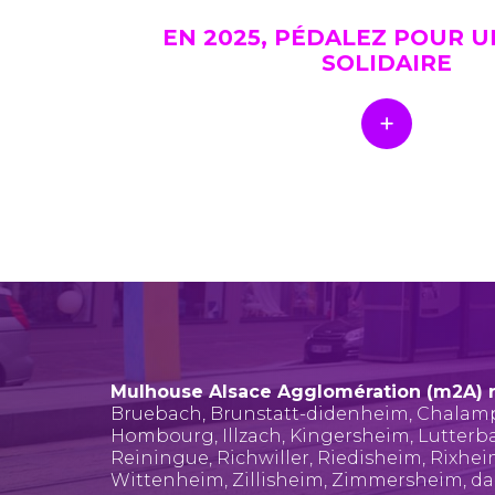
EN 2025, PÉDALEZ POUR 
SOLIDAIRE
Mulhouse Alsace Agglomération (m2A) 
Bruebach
,
Brunstatt-didenheim
,
Chalam
Hombourg
,
Illzach
,
Kingersheim
,
Lutterb
Reiningue
,
Richwiller
,
Riedisheim
,
Rixhe
Wittenheim
,
Zillisheim
,
Zimmersheim
, d