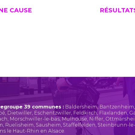
UNE CAUSE
RÉSULTAT
regroupe 39 communes :
Baldersheim
,
Bantzenheim
pé
,
Dietwiller
,
Eschentzwiller
,
Feldkirch
,
Flaxlanden
,
Ga
ach
,
Morschwiller-le-bas
,
Mulhouse
,
Niffer
,
Ottmarshe
im
,
Ruelisheim
,
Sausheim
,
Staffelfelden
,
Steinbrunn-le
ans le Haut-Rhin en Alsace.