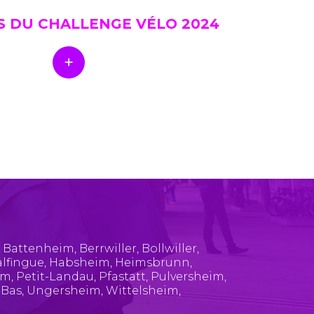
S DU CHALLENGE VÉLO 2024
,
Battenheim
,
Berrwiller
,
Bollwiller
,
lfingue
,
Habsheim
,
Heimsbrunn
,
im
,
Petit-Landau
,
Pfastatt
,
Pulversheim
,
-Bas
,
Ungersheim
,
Wittelsheim
,