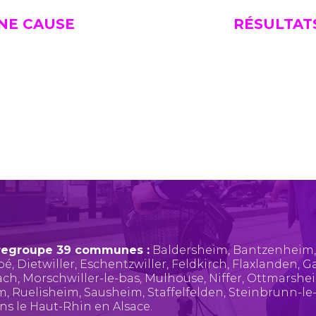
UNE CAUSE
RÉSULTAT
regroupe 39 communes :
Baldersheim
,
Bantzenheim
pé
,
Dietwiller
,
Eschentzwiller
,
Feldkirch
,
Flaxlanden
,
Ga
ach
,
Morschwiller-le-bas
,
Mulhouse
,
Niffer
,
Ottmarshe
im
,
Ruelisheim
,
Sausheim
,
Staffelfelden
,
Steinbrunn-le
ans le Haut-Rhin en Alsace.