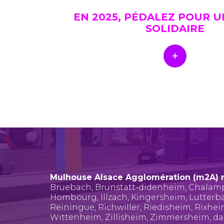
EN 2025, PÉDALEZ POUR 
SOLIDAIRE
Mulhouse Alsace Agglomération (m2A) 
Bruebach
,
Brunstatt-didenheim
,
Chalam
Hombourg
,
Illzach
,
Kingersheim
,
Lutterb
Reiningue
,
Richwiller
,
Riedisheim
,
Rixhe
Wittenheim
,
Zillisheim
,
Zimmersheim
, d