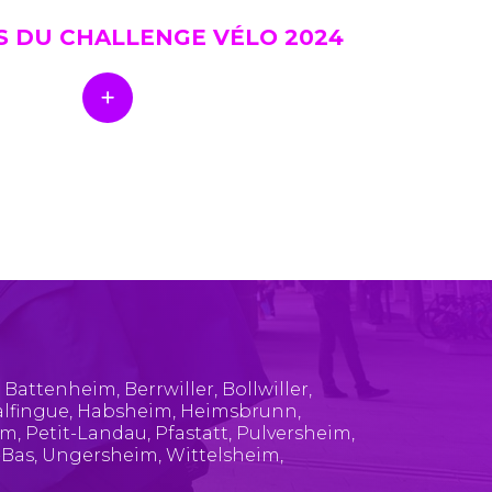
S DU CHALLENGE VÉLO 2024
,
Battenheim
,
Berrwiller
,
Bollwiller
,
lfingue
,
Habsheim
,
Heimsbrunn
,
im
,
Petit-Landau
,
Pfastatt
,
Pulversheim
,
-Bas
,
Ungersheim
,
Wittelsheim
,