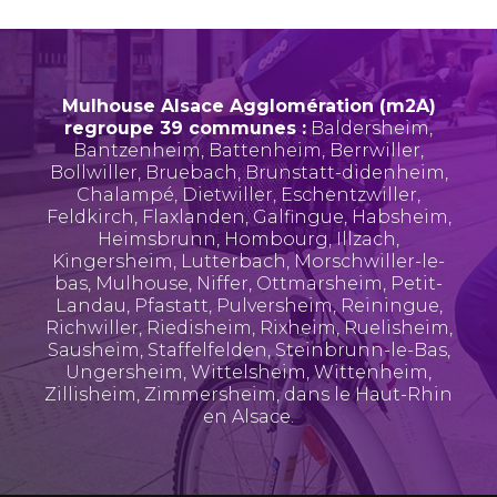
Mulhouse Alsace Agglomération (m2A)
regroupe 39 communes :
Baldersheim
,
Bantzenheim
,
Battenheim
,
Berrwiller
,
Bollwiller
,
Bruebach
,
Brunstatt-didenheim
,
Chalampé
,
Dietwiller
,
Eschentzwiller
,
Feldkirch
,
Flaxlanden
,
Galfingue
,
Habsheim
,
Heimsbrunn
,
Hombourg
,
Illzach
,
Kingersheim
,
Lutterbach
,
Morschwiller-le-
bas
,
Mulhouse
,
Niffer
,
Ottmarsheim
,
Petit-
Landau
,
Pfastatt
,
Pulversheim
,
Reiningue
,
Richwiller
,
Riedisheim
,
Rixheim
,
Ruelisheim
,
Sausheim
,
Staffelfelden
,
Steinbrunn-le-Bas
,
Ungersheim
,
Wittelsheim
,
Wittenheim
,
Zillisheim
,
Zimmersheim
, dans le Haut-Rhin
en Alsace.