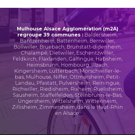
Mulhouse Alsace Agglomération (m2A)
regroupe 39 communes :
Baldersheim
,
Bantzenheim
,
Battenheim
,
Berrwiller
,
Bollwiller
,
Bruebach
,
Brunstatt-didenheim
,
Chalampé
,
Dietwiller
,
Eschentzwiller
,
Feldkirch
,
Flaxlanden
,
Galfingue
,
Habsheim
,
Heimsbrunn
,
Hombourg
,
Illzach
,
Kingersheim
,
Lutterbach
,
Morschwiller-le-
bas
,
Mulhouse
,
Niffer
,
Ottmarsheim
,
Petit-
Landau
,
Pfastatt
,
Pulversheim
,
Reiningue
,
Richwiller
,
Riedisheim
,
Rixheim
,
Ruelisheim
,
Sausheim
,
Staffelfelden
,
Steinbrunn-le-Bas
,
Ungersheim
,
Wittelsheim
,
Wittenheim
,
Zillisheim
,
Zimmersheim
, dans le Haut-Rhin
en Alsace.