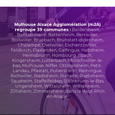
Mulhouse Alsace Agglomération (m2A)
regroupe 39 communes :
Baldersheim
,
Bantzenheim
,
Battenheim
,
Berrwiller
,
Bollwiller
,
Bruebach
,
Brunstatt-didenheim
,
Chalampé
,
Dietwiller
,
Eschentzwiller
,
Feldkirch
,
Flaxlanden
,
Galfingue
,
Habsheim
,
Heimsbrunn
,
Hombourg
,
Illzach
,
Kingersheim
,
Lutterbach
,
Morschwiller-le-
bas
,
Mulhouse
,
Niffer
,
Ottmarsheim
,
Petit-
Landau
,
Pfastatt
,
Pulversheim
,
Reiningue
,
Richwiller
,
Riedisheim
,
Rixheim
,
Ruelisheim
,
Sausheim
,
Staffelfelden
,
Steinbrunn-le-Bas
,
Ungersheim
,
Wittelsheim
,
Wittenheim
,
Zillisheim
,
Zimmersheim
, dans le Haut-Rhin
en Alsace.