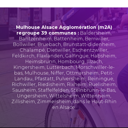
Mulhouse Alsace Agglomération (m2A)
regroupe 39 communes :
Baldersheim
,
Bantzenheim
,
Battenheim
,
Berrwiller
,
Bollwiller
,
Bruebach
,
Brunstatt-didenheim
,
Chalampé
,
Dietwiller
,
Eschentzwiller
,
Feldkirch
,
Flaxlanden
,
Galfingue
,
Habsheim
,
Heimsbrunn
,
Hombourg
,
Illzach
,
Kingersheim
,
Lutterbach
,
Morschwiller-le-
bas
,
Mulhouse
,
Niffer
,
Ottmarsheim
,
Petit-
Landau
,
Pfastatt
,
Pulversheim
,
Reiningue
,
Richwiller
,
Riedisheim
,
Rixheim
,
Ruelisheim
,
Sausheim
,
Staffelfelden
,
Steinbrunn-le-Bas
,
Ungersheim
,
Wittelsheim
,
Wittenheim
,
Zillisheim
,
Zimmersheim
, dans le Haut-Rhin
en Alsace.