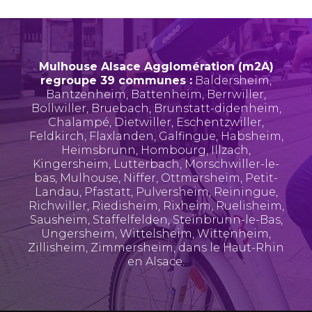
Mulhouse Alsace Agglomération (m2A)
regroupe 39 communes :
Baldersheim
,
Bantzenheim
,
Battenheim
,
Berrwiller
,
Bollwiller
,
Bruebach
,
Brunstatt-didenheim
,
Chalampé
,
Dietwiller
,
Eschentzwiller
,
Feldkirch
,
Flaxlanden
,
Galfingue
,
Habsheim
,
Heimsbrunn
,
Hombourg
,
Illzach
,
Kingersheim
,
Lutterbach
,
Morschwiller-le-
bas
,
Mulhouse
,
Niffer
,
Ottmarsheim
,
Petit-
Landau
,
Pfastatt
,
Pulversheim
,
Reiningue
,
Richwiller
,
Riedisheim
,
Rixheim
,
Ruelisheim
,
Sausheim
,
Staffelfelden
,
Steinbrunn-le-Bas
,
Ungersheim
,
Wittelsheim
,
Wittenheim
,
Zillisheim
,
Zimmersheim
, dans le Haut-Rhin
en Alsace.