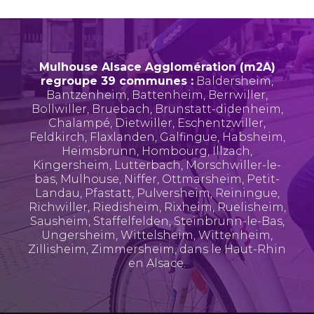
Mulhouse Alsace Agglomération (m2A)
regroupe 39 communes :
Baldersheim
,
Bantzenheim
,
Battenheim
,
Berrwiller
,
Bollwiller
,
Bruebach
,
Brunstatt-didenheim
,
Chalampé
,
Dietwiller
,
Eschentzwiller
,
Feldkirch
,
Flaxlanden
,
Galfingue
,
Habsheim
,
Heimsbrunn
,
Hombourg
,
Illzach
,
Kingersheim
,
Lutterbach
,
Morschwiller-le-
bas
,
Mulhouse
,
Niffer
,
Ottmarsheim
,
Petit-
Landau
,
Pfastatt
,
Pulversheim
,
Reiningue
,
Richwiller
,
Riedisheim
,
Rixheim
,
Ruelisheim
,
Sausheim
,
Staffelfelden
,
Steinbrunn-le-Bas
,
Ungersheim
,
Wittelsheim
,
Wittenheim
,
Zillisheim
,
Zimmersheim
, dans le Haut-Rhin
en Alsace.