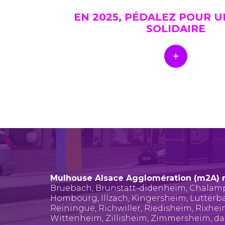
EN 2025, PÉDALEZ POUR 
SOLIDAIRE
Mulhouse Alsace Agglomération (m2A) 
Bruebach
,
Brunstatt-didenheim
,
Chalam
Hombourg
,
Illzach
,
Kingersheim
,
Lutterb
Reiningue
,
Richwiller
,
Riedisheim
,
Rixhe
Wittenheim
,
Zillisheim
,
Zimmersheim
, d