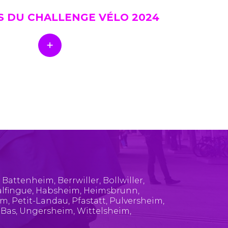
S DU CHALLENGE VÉLO 2024
,
Battenheim
,
Berrwiller
,
Bollwiller
,
lfingue
,
Habsheim
,
Heimsbrunn
,
im
,
Petit-Landau
,
Pfastatt
,
Pulversheim
,
-Bas
,
Ungersheim
,
Wittelsheim
,