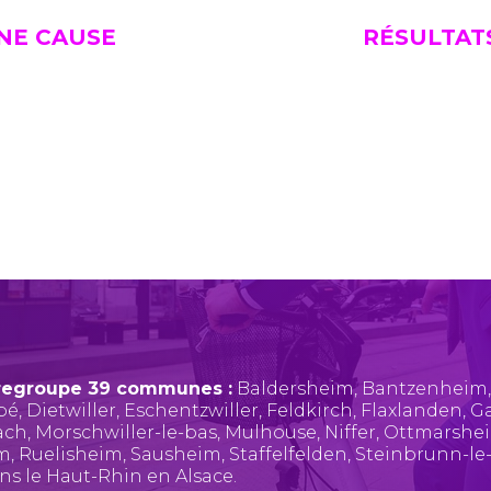
UNE CAUSE
RÉSULTAT
regroupe 39 communes :
Baldersheim
,
Bantzenheim
pé
,
Dietwiller
,
Eschentzwiller
,
Feldkirch
,
Flaxlanden
,
Ga
ach
,
Morschwiller-le-bas
,
Mulhouse
,
Niffer
,
Ottmarshe
im
,
Ruelisheim
,
Sausheim
,
Staffelfelden
,
Steinbrunn-le
ans le Haut-Rhin en Alsace.