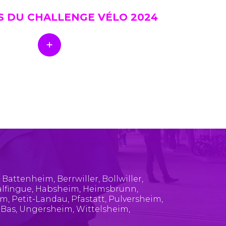
S DU CHALLENGE VÉLO 2024
,
Battenheim
,
Berrwiller
,
Bollwiller
,
lfingue
,
Habsheim
,
Heimsbrunn
,
im
,
Petit-Landau
,
Pfastatt
,
Pulversheim
,
-Bas
,
Ungersheim
,
Wittelsheim
,