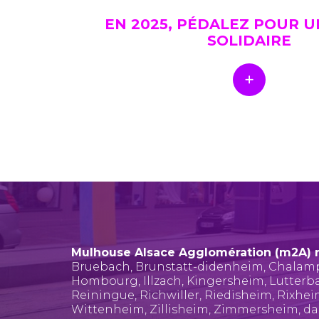
EN 2025, PÉDALEZ POUR 
SOLIDAIRE
Mulhouse Alsace Agglomération (m2A) 
Bruebach
,
Brunstatt-didenheim
,
Chalam
Hombourg
,
Illzach
,
Kingersheim
,
Lutterb
Reiningue
,
Richwiller
,
Riedisheim
,
Rixhe
Wittenheim
,
Zillisheim
,
Zimmersheim
, d