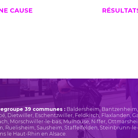
UNE CAUSE
RÉSULTAT
regroupe 39 communes :
Baldersheim
,
Bantzenheim
pé
,
Dietwiller
,
Eschentzwiller
,
Feldkirch
,
Flaxlanden
,
Ga
ach
,
Morschwiller-le-bas
,
Mulhouse
,
Niffer
,
Ottmarshe
im
,
Ruelisheim
,
Sausheim
,
Staffelfelden
,
Steinbrunn-le
ans le Haut-Rhin en Alsace.