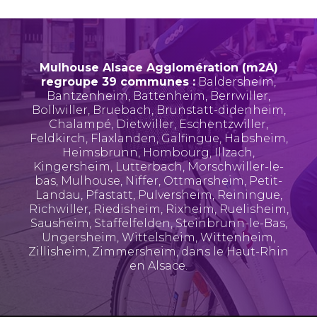
Mulhouse Alsace Agglomération (m2A)
regroupe 39 communes :
Baldersheim
,
Bantzenheim
,
Battenheim
,
Berrwiller
,
Bollwiller
,
Bruebach
,
Brunstatt-didenheim
,
Chalampé
,
Dietwiller
,
Eschentzwiller
,
Feldkirch
,
Flaxlanden
,
Galfingue
,
Habsheim
,
Heimsbrunn
,
Hombourg
,
Illzach
,
Kingersheim
,
Lutterbach
,
Morschwiller-le-
bas
,
Mulhouse
,
Niffer
,
Ottmarsheim
,
Petit-
Landau
,
Pfastatt
,
Pulversheim
,
Reiningue
,
Richwiller
,
Riedisheim
,
Rixheim
,
Ruelisheim
,
Sausheim
,
Staffelfelden
,
Steinbrunn-le-Bas
,
Ungersheim
,
Wittelsheim
,
Wittenheim
,
Zillisheim
,
Zimmersheim
, dans le Haut-Rhin
en Alsace.