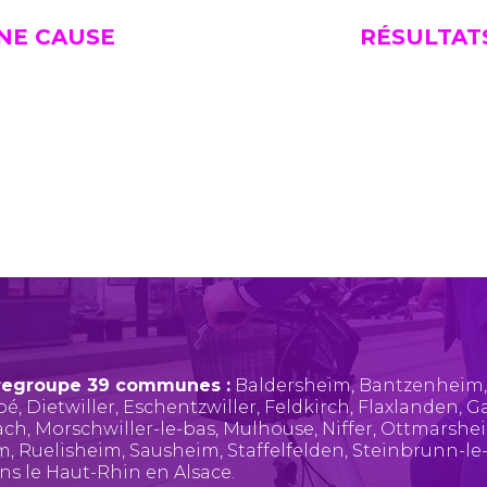
UNE CAUSE
RÉSULTAT
regroupe 39 communes :
Baldersheim
,
Bantzenheim
pé
,
Dietwiller
,
Eschentzwiller
,
Feldkirch
,
Flaxlanden
,
Ga
ach
,
Morschwiller-le-bas
,
Mulhouse
,
Niffer
,
Ottmarshe
im
,
Ruelisheim
,
Sausheim
,
Staffelfelden
,
Steinbrunn-le
ans le Haut-Rhin en Alsace.