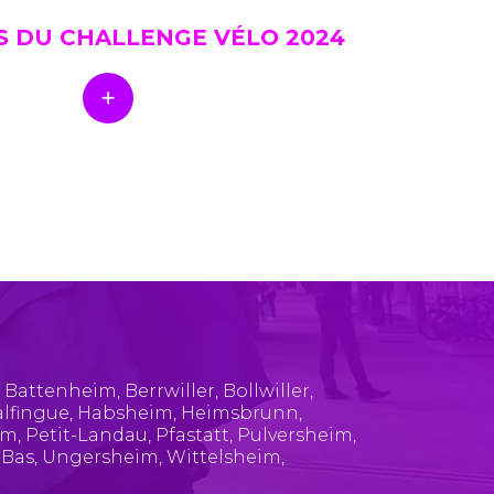
S DU CHALLENGE VÉLO 2024
,
Battenheim
,
Berrwiller
,
Bollwiller
,
lfingue
,
Habsheim
,
Heimsbrunn
,
im
,
Petit-Landau
,
Pfastatt
,
Pulversheim
,
-Bas
,
Ungersheim
,
Wittelsheim
,