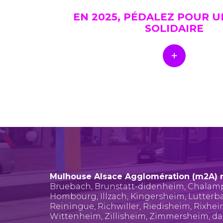
EN 2025, PÉDALEZ POUR 
SOLIDAIRE
Mulhouse Alsace Agglomération (m2A) 
Bruebach
,
Brunstatt-didenheim
,
Chalam
Hombourg
,
Illzach
,
Kingersheim
,
Lutterb
Reiningue
,
Richwiller
,
Riedisheim
,
Rixhe
Wittenheim
,
Zillisheim
,
Zimmersheim
, d