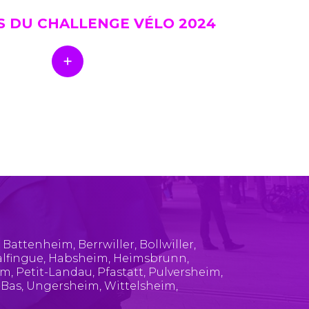
S DU CHALLENGE VÉLO 2024
,
Battenheim
,
Berrwiller
,
Bollwiller
,
lfingue
,
Habsheim
,
Heimsbrunn
,
im
,
Petit-Landau
,
Pfastatt
,
Pulversheim
,
-Bas
,
Ungersheim
,
Wittelsheim
,