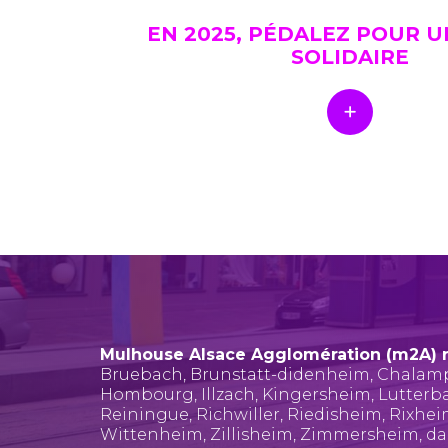
EN 2025, PÉDALEZ POUR 
SOLIDAIRE
Mulhouse Alsace Agglomération (m2A) 
Bruebach
,
Brunstatt-didenheim
,
Chalam
Hombourg
,
Illzach
,
Kingersheim
,
Lutterb
Reiningue
,
Richwiller
,
Riedisheim
,
Rixhe
Wittenheim
,
Zillisheim
,
Zimmersheim
, d