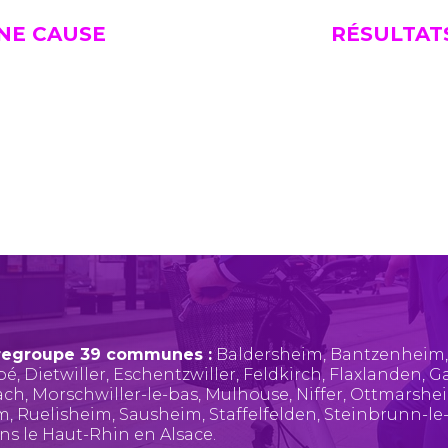
UNE CAUSE
RÉSULTAT
regroupe 39 communes :
Baldersheim
,
Bantzenheim
pé
,
Dietwiller
,
Eschentzwiller
,
Feldkirch
,
Flaxlanden
,
Ga
ach
,
Morschwiller-le-bas
,
Mulhouse
,
Niffer
,
Ottmarshe
im
,
Ruelisheim
,
Sausheim
,
Staffelfelden
,
Steinbrunn-le
ans le Haut-Rhin en Alsace.