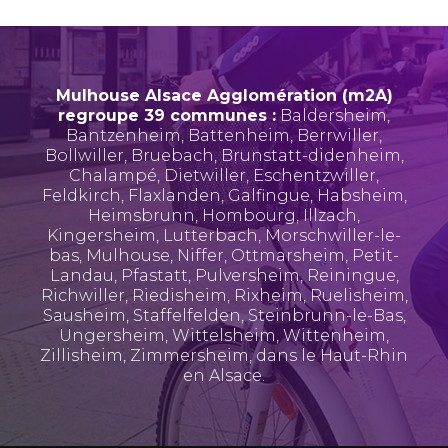
Mulhouse Alsace Agglomération (m2A)
regroupe 39 communes :
Baldersheim
,
Bantzenheim
,
Battenheim
,
Berrwiller
,
Bollwiller
,
Bruebach
,
Brunstatt-didenheim
,
Chalampé
,
Dietwiller
,
Eschentzwiller
,
Feldkirch
,
Flaxlanden
,
Galfingue
,
Habsheim
,
Heimsbrunn
,
Hombourg
,
Illzach
,
Kingersheim
,
Lutterbach
,
Morschwiller-le-
bas
,
Mulhouse
,
Niffer
,
Ottmarsheim
,
Petit-
Landau
,
Pfastatt
,
Pulversheim
,
Reiningue
,
Richwiller
,
Riedisheim
,
Rixheim
,
Ruelisheim
,
Sausheim
,
Staffelfelden
,
Steinbrunn-le-Bas
,
Ungersheim
,
Wittelsheim
,
Wittenheim
,
Zillisheim
,
Zimmersheim
, dans le Haut-Rhin
en Alsace.