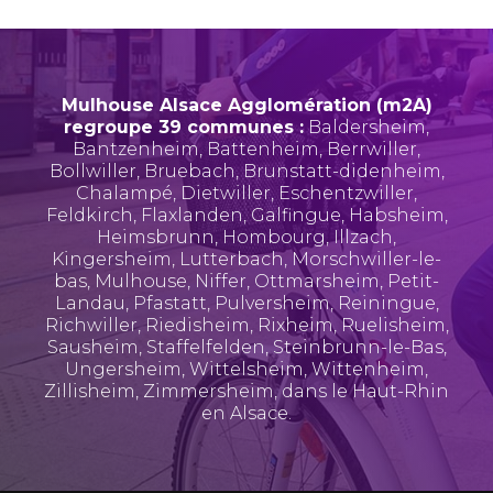
Mulhouse Alsace Agglomération (m2A)
regroupe 39 communes :
Baldersheim
,
Bantzenheim
,
Battenheim
,
Berrwiller
,
Bollwiller
,
Bruebach
,
Brunstatt-didenheim
,
Chalampé
,
Dietwiller
,
Eschentzwiller
,
Feldkirch
,
Flaxlanden
,
Galfingue
,
Habsheim
,
Heimsbrunn
,
Hombourg
,
Illzach
,
Kingersheim
,
Lutterbach
,
Morschwiller-le-
bas
,
Mulhouse
,
Niffer
,
Ottmarsheim
,
Petit-
Landau
,
Pfastatt
,
Pulversheim
,
Reiningue
,
Richwiller
,
Riedisheim
,
Rixheim
,
Ruelisheim
,
Sausheim
,
Staffelfelden
,
Steinbrunn-le-Bas
,
Ungersheim
,
Wittelsheim
,
Wittenheim
,
Zillisheim
,
Zimmersheim
, dans le Haut-Rhin
en Alsace.