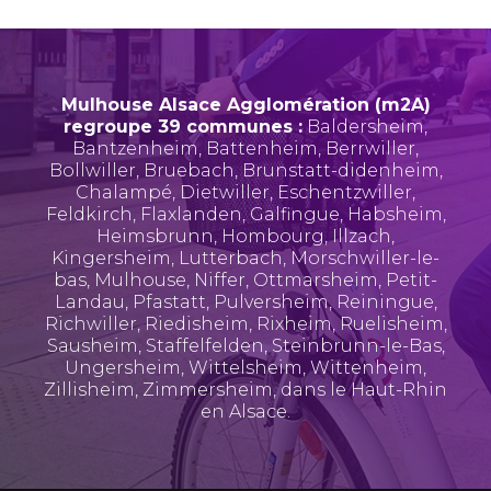
Mulhouse Alsace Agglomération (m2A)
regroupe 39 communes :
Baldersheim
,
Bantzenheim
,
Battenheim
,
Berrwiller
,
Bollwiller
,
Bruebach
,
Brunstatt-didenheim
,
Chalampé
,
Dietwiller
,
Eschentzwiller
,
Feldkirch
,
Flaxlanden
,
Galfingue
,
Habsheim
,
Heimsbrunn
,
Hombourg
,
Illzach
,
Kingersheim
,
Lutterbach
,
Morschwiller-le-
bas
,
Mulhouse
,
Niffer
,
Ottmarsheim
,
Petit-
Landau
,
Pfastatt
,
Pulversheim
,
Reiningue
,
Richwiller
,
Riedisheim
,
Rixheim
,
Ruelisheim
,
Sausheim
,
Staffelfelden
,
Steinbrunn-le-Bas
,
Ungersheim
,
Wittelsheim
,
Wittenheim
,
Zillisheim
,
Zimmersheim
, dans le Haut-Rhin
en Alsace.