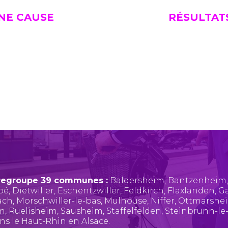
UNE CAUSE
RÉSULTAT
regroupe 39 communes :
Baldersheim
,
Bantzenheim
pé
,
Dietwiller
,
Eschentzwiller
,
Feldkirch
,
Flaxlanden
,
Ga
ach
,
Morschwiller-le-bas
,
Mulhouse
,
Niffer
,
Ottmarshe
im
,
Ruelisheim
,
Sausheim
,
Staffelfelden
,
Steinbrunn-le
ans le Haut-Rhin en Alsace.