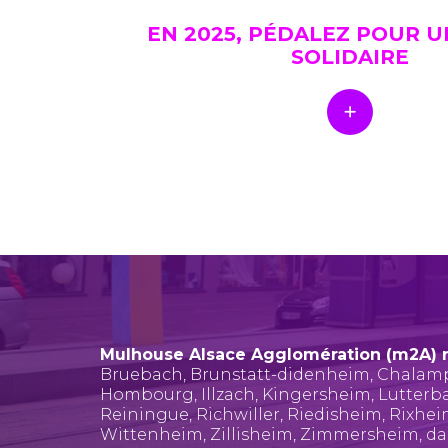
EN 2025, PÉDALEZ POUR 
SOLIDAIRE
Mulhouse Alsace Agglomération (m2A) 
Bruebach
,
Brunstatt-didenheim
,
Chalam
Hombourg
,
Illzach
,
Kingersheim
,
Lutterb
Reiningue
,
Richwiller
,
Riedisheim
,
Rixhe
Wittenheim
,
Zillisheim
,
Zimmersheim
, d