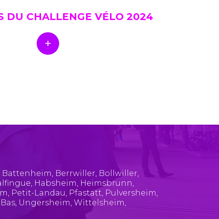
S DU CHALLENGE VÉLO 2024
,
Battenheim
,
Berrwiller
,
Bollwiller
,
lfingue
,
Habsheim
,
Heimsbrunn
,
im
,
Petit-Landau
,
Pfastatt
,
Pulversheim
,
-Bas
,
Ungersheim
,
Wittelsheim
,