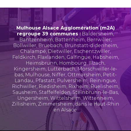
Mulhouse Alsace Agglomération (m2A)
regroupe 39 communes :
Baldersheim
,
Bantzenheim
,
Battenheim
,
Berrwiller
,
Bollwiller
,
Bruebach
,
Brunstatt-didenheim
,
Chalampé
,
Dietwiller
,
Eschentzwiller
,
Feldkirch
,
Flaxlanden
,
Galfingue
,
Habsheim
,
Heimsbrunn
,
Hombourg
,
Illzach
,
Kingersheim
,
Lutterbach
,
Morschwiller-le-
bas
,
Mulhouse
,
Niffer
,
Ottmarsheim
,
Petit-
Landau
,
Pfastatt
,
Pulversheim
,
Reiningue
,
Richwiller
,
Riedisheim
,
Rixheim
,
Ruelisheim
,
Sausheim
,
Staffelfelden
,
Steinbrunn-le-Bas
,
Ungersheim
,
Wittelsheim
,
Wittenheim
,
Zillisheim
,
Zimmersheim
, dans le Haut-Rhin
en Alsace.