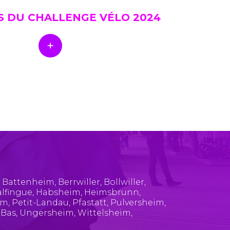
S DU CHALLENGE VÉLO 2024
,
Battenheim
,
Berrwiller
,
Bollwiller
,
lfingue
,
Habsheim
,
Heimsbrunn
,
im
,
Petit-Landau
,
Pfastatt
,
Pulversheim
,
-Bas
,
Ungersheim
,
Wittelsheim
,