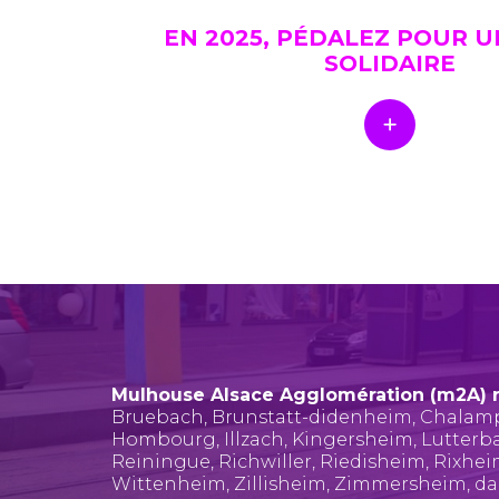
EN 2025, PÉDALEZ POUR 
SOLIDAIRE
Mulhouse Alsace Agglomération (m2A) 
Bruebach
,
Brunstatt-didenheim
,
Chalam
Hombourg
,
Illzach
,
Kingersheim
,
Lutterb
Reiningue
,
Richwiller
,
Riedisheim
,
Rixhe
Wittenheim
,
Zillisheim
,
Zimmersheim
, d