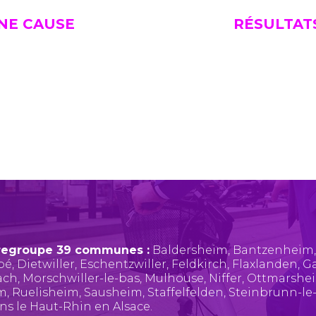
UNE CAUSE
RÉSULTAT
regroupe 39 communes :
Baldersheim
,
Bantzenheim
pé
,
Dietwiller
,
Eschentzwiller
,
Feldkirch
,
Flaxlanden
,
Ga
ach
,
Morschwiller-le-bas
,
Mulhouse
,
Niffer
,
Ottmarshe
im
,
Ruelisheim
,
Sausheim
,
Staffelfelden
,
Steinbrunn-le
ans le Haut-Rhin en Alsace.