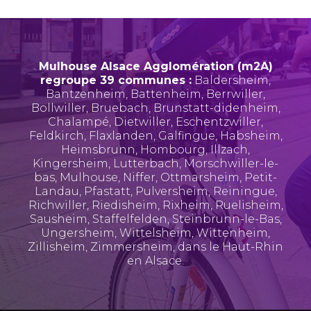
Mulhouse Alsace Agglomération (m2A)
regroupe 39 communes :
Baldersheim
,
Bantzenheim
,
Battenheim
,
Berrwiller
,
Bollwiller
,
Bruebach
,
Brunstatt-didenheim
,
Chalampé
,
Dietwiller
,
Eschentzwiller
,
Feldkirch
,
Flaxlanden
,
Galfingue
,
Habsheim
,
Heimsbrunn
,
Hombourg
,
Illzach
,
Kingersheim
,
Lutterbach
,
Morschwiller-le-
bas
,
Mulhouse
,
Niffer
,
Ottmarsheim
,
Petit-
Landau
,
Pfastatt
,
Pulversheim
,
Reiningue
,
Richwiller
,
Riedisheim
,
Rixheim
,
Ruelisheim
,
Sausheim
,
Staffelfelden
,
Steinbrunn-le-Bas
,
Ungersheim
,
Wittelsheim
,
Wittenheim
,
Zillisheim
,
Zimmersheim
, dans le Haut-Rhin
en Alsace.