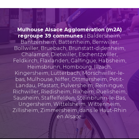
Mulhouse Alsace Agglomération (m2A)
regroupe 39 communes :
Baldersheim
,
Bantzenheim
,
Battenheim
,
Berrwiller
,
Bollwiller
,
Bruebach
,
Brunstatt-didenheim
,
Chalampé
,
Dietwiller
,
Eschentzwiller
,
Feldkirch
,
Flaxlanden
,
Galfingue
,
Habsheim
,
Heimsbrunn
,
Hombourg
,
Illzach
,
Kingersheim
,
Lutterbach
,
Morschwiller-le-
bas
,
Mulhouse
,
Niffer
,
Ottmarsheim
,
Petit-
Landau
,
Pfastatt
,
Pulversheim
,
Reiningue
,
Richwiller
,
Riedisheim
,
Rixheim
,
Ruelisheim
,
Sausheim
,
Staffelfelden
,
Steinbrunn-le-Bas
,
Ungersheim
,
Wittelsheim
,
Wittenheim
,
Zillisheim
,
Zimmersheim
, dans le Haut-Rhin
en Alsace.