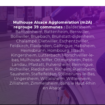
Mulhouse Alsace Agglomération (m2A)
regroupe 39 communes :
Baldersheim
,
Bantzenheim
,
Battenheim
,
Berrwiller
,
Bollwiller
,
Bruebach
,
Brunstatt-didenheim
,
Chalampé
,
Dietwiller
,
Eschentzwiller
,
Feldkirch
,
Flaxlanden
,
Galfingue
,
Habsheim
,
Heimsbrunn
,
Hombourg
,
Illzach
,
Kingersheim
,
Lutterbach
,
Morschwiller-le-
bas
,
Mulhouse
,
Niffer
,
Ottmarsheim
,
Petit-
Landau
,
Pfastatt
,
Pulversheim
,
Reiningue
,
Richwiller
,
Riedisheim
,
Rixheim
,
Ruelisheim
,
Sausheim
,
Staffelfelden
,
Steinbrunn-le-Bas
,
Ungersheim
,
Wittelsheim
,
Wittenheim
,
Zillisheim
,
Zimmersheim
, dans le Haut-Rhin
en Alsace.