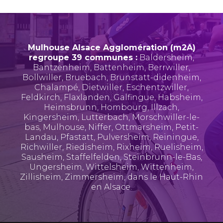
Mulhouse Alsace Agglomération (m2A)
regroupe 39 communes :
Baldersheim
,
Bantzenheim
,
Battenheim
,
Berrwiller
,
Bollwiller
,
Bruebach
,
Brunstatt-didenheim
,
Chalampé
,
Dietwiller
,
Eschentzwiller
,
Feldkirch
,
Flaxlanden
,
Galfingue
,
Habsheim
,
Heimsbrunn
,
Hombourg
,
Illzach
,
Kingersheim
,
Lutterbach
,
Morschwiller-le-
bas
,
Mulhouse
,
Niffer
,
Ottmarsheim
,
Petit-
Landau
,
Pfastatt
,
Pulversheim
,
Reiningue
,
Richwiller
,
Riedisheim
,
Rixheim
,
Ruelisheim
,
Sausheim
,
Staffelfelden
,
Steinbrunn-le-Bas
,
Ungersheim
,
Wittelsheim
,
Wittenheim
,
Zillisheim
,
Zimmersheim
, dans le Haut-Rhin
en Alsace.