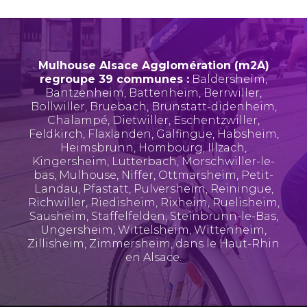
Mulhouse Alsace Agglomération (m2A)
regroupe 39 communes :
Baldersheim
,
Bantzenheim
,
Battenheim
,
Berrwiller
,
Bollwiller
,
Bruebach
,
Brunstatt-didenheim
,
Chalampé
,
Dietwiller
,
Eschentzwiller
,
Feldkirch
,
Flaxlanden
,
Galfingue
,
Habsheim
,
Heimsbrunn
,
Hombourg
,
Illzach
,
Kingersheim
,
Lutterbach
,
Morschwiller-le-
bas
,
Mulhouse
,
Niffer
,
Ottmarsheim
,
Petit-
Landau
,
Pfastatt
,
Pulversheim
,
Reiningue
,
Richwiller
,
Riedisheim
,
Rixheim
,
Ruelisheim
,
Sausheim
,
Staffelfelden
,
Steinbrunn-le-Bas
,
Ungersheim
,
Wittelsheim
,
Wittenheim
,
Zillisheim
,
Zimmersheim
, dans le Haut-Rhin
en Alsace.