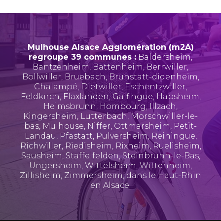
Mulhouse Alsace Agglomération (m2A)
regroupe 39 communes :
Baldersheim
,
Bantzenheim
,
Battenheim
,
Berrwiller
,
Bollwiller
,
Bruebach
,
Brunstatt-didenheim
,
Chalampé
,
Dietwiller
,
Eschentzwiller
,
Feldkirch
,
Flaxlanden
,
Galfingue
,
Habsheim
,
Heimsbrunn
,
Hombourg
,
Illzach
,
Kingersheim
,
Lutterbach
,
Morschwiller-le-
bas
,
Mulhouse
,
Niffer
,
Ottmarsheim
,
Petit-
Landau
,
Pfastatt
,
Pulversheim
,
Reiningue
,
Richwiller
,
Riedisheim
,
Rixheim
,
Ruelisheim
,
Sausheim
,
Staffelfelden
,
Steinbrunn-le-Bas
,
Ungersheim
,
Wittelsheim
,
Wittenheim
,
Zillisheim
,
Zimmersheim
, dans le Haut-Rhin
en Alsace.