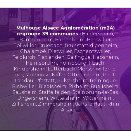
Mulhouse Alsace Agglomération (m2A)
regroupe 39 communes :
Baldersheim
,
Bantzenheim
,
Battenheim
,
Berrwiller
,
Bollwiller
,
Bruebach
,
Brunstatt-didenheim
,
Chalampé
,
Dietwiller
,
Eschentzwiller
,
Feldkirch
,
Flaxlanden
,
Galfingue
,
Habsheim
,
Heimsbrunn
,
Hombourg
,
Illzach
,
Kingersheim
,
Lutterbach
,
Morschwiller-le-
bas
,
Mulhouse
,
Niffer
,
Ottmarsheim
,
Petit-
Landau
,
Pfastatt
,
Pulversheim
,
Reiningue
,
Richwiller
,
Riedisheim
,
Rixheim
,
Ruelisheim
,
Sausheim
,
Staffelfelden
,
Steinbrunn-le-Bas
,
Ungersheim
,
Wittelsheim
,
Wittenheim
,
Zillisheim
,
Zimmersheim
, dans le Haut-Rhin
en Alsace.