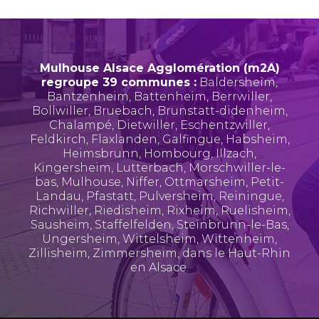
Mulhouse Alsace Agglomération (m2A)
regroupe 39 communes :
Baldersheim
,
Bantzenheim
,
Battenheim
,
Berrwiller
,
Bollwiller
,
Bruebach
,
Brunstatt-didenheim
,
Chalampé
,
Dietwiller
,
Eschentzwiller
,
Feldkirch
,
Flaxlanden
,
Galfingue
,
Habsheim
,
Heimsbrunn
,
Hombourg
,
Illzach
,
Kingersheim
,
Lutterbach
,
Morschwiller-le-
bas
,
Mulhouse
,
Niffer
,
Ottmarsheim
,
Petit-
Landau
,
Pfastatt
,
Pulversheim
,
Reiningue
,
Richwiller
,
Riedisheim
,
Rixheim
,
Ruelisheim
,
Sausheim
,
Staffelfelden
,
Steinbrunn-le-Bas
,
Ungersheim
,
Wittelsheim
,
Wittenheim
,
Zillisheim
,
Zimmersheim
, dans le Haut-Rhin
en Alsace.