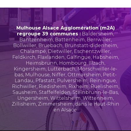
Mulhouse Alsace Agglomération (m2A)
regroupe 39 communes :
Baldersheim
,
Bantzenheim
,
Battenheim
,
Berrwiller
,
Bollwiller
,
Bruebach
,
Brunstatt-didenheim
,
Chalampé
,
Dietwiller
,
Eschentzwiller
,
Feldkirch
,
Flaxlanden
,
Galfingue
,
Habsheim
,
Heimsbrunn
,
Hombourg
,
Illzach
,
Kingersheim
,
Lutterbach
,
Morschwiller-le-
bas
,
Mulhouse
,
Niffer
,
Ottmarsheim
,
Petit-
Landau
,
Pfastatt
,
Pulversheim
,
Reiningue
,
Richwiller
,
Riedisheim
,
Rixheim
,
Ruelisheim
,
Sausheim
,
Staffelfelden
,
Steinbrunn-le-Bas
,
Ungersheim
,
Wittelsheim
,
Wittenheim
,
Zillisheim
,
Zimmersheim
, dans le Haut-Rhin
en Alsace.