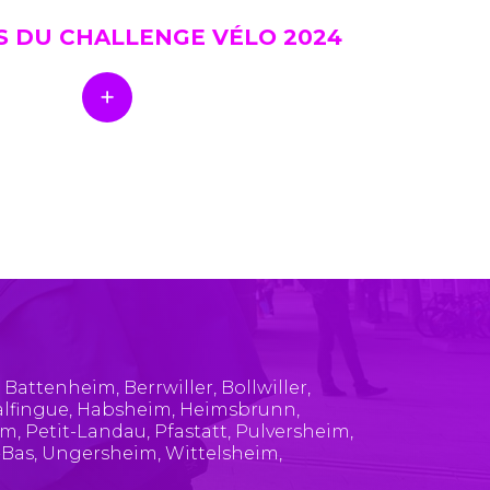
S DU CHALLENGE VÉLO 2024
,
Battenheim
,
Berrwiller
,
Bollwiller
,
lfingue
,
Habsheim
,
Heimsbrunn
,
im
,
Petit-Landau
,
Pfastatt
,
Pulversheim
,
-Bas
,
Ungersheim
,
Wittelsheim
,