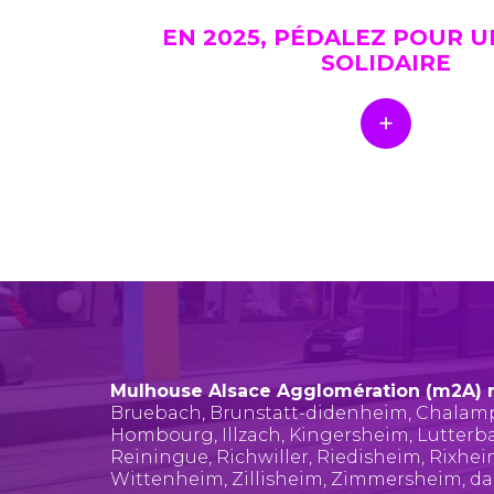
EN 2025, PÉDALEZ POUR 
SOLIDAIRE
Mulhouse Alsace Agglomération (m2A) 
Bruebach
,
Brunstatt-didenheim
,
Chalam
Hombourg
,
Illzach
,
Kingersheim
,
Lutterb
Reiningue
,
Richwiller
,
Riedisheim
,
Rixhe
Wittenheim
,
Zillisheim
,
Zimmersheim
, d