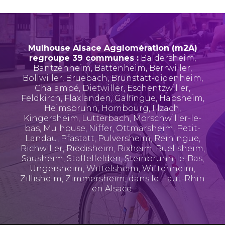
Mulhouse Alsace Agglomération (m2A)
regroupe 39 communes :
Baldersheim
,
Bantzenheim
,
Battenheim
,
Berrwiller
,
Bollwiller
,
Bruebach
,
Brunstatt-didenheim
,
Chalampé
,
Dietwiller
,
Eschentzwiller
,
Feldkirch
,
Flaxlanden
,
Galfingue
,
Habsheim
,
Heimsbrunn
,
Hombourg
,
Illzach
,
Kingersheim
,
Lutterbach
,
Morschwiller-le-
bas
,
Mulhouse
,
Niffer
,
Ottmarsheim
,
Petit-
Landau
,
Pfastatt
,
Pulversheim
,
Reiningue
,
Richwiller
,
Riedisheim
,
Rixheim
,
Ruelisheim
,
Sausheim
,
Staffelfelden
,
Steinbrunn-le-Bas
,
Ungersheim
,
Wittelsheim
,
Wittenheim
,
Zillisheim
,
Zimmersheim
, dans le Haut-Rhin
en Alsace.