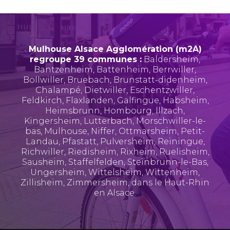
Mulhouse Alsace Agglomération (m2A)
regroupe 39 communes :
Baldersheim
,
Bantzenheim
,
Battenheim
,
Berrwiller
,
Bollwiller
,
Bruebach
,
Brunstatt-didenheim
,
Chalampé
,
Dietwiller
,
Eschentzwiller
,
Feldkirch
,
Flaxlanden
,
Galfingue
,
Habsheim
,
Heimsbrunn
,
Hombourg
,
Illzach
,
Kingersheim
,
Lutterbach
,
Morschwiller-le-
bas
,
Mulhouse
,
Niffer
,
Ottmarsheim
,
Petit-
Landau
,
Pfastatt
,
Pulversheim
,
Reiningue
,
Richwiller
,
Riedisheim
,
Rixheim
,
Ruelisheim
,
Sausheim
,
Staffelfelden
,
Steinbrunn-le-Bas
,
Ungersheim
,
Wittelsheim
,
Wittenheim
,
Zillisheim
,
Zimmersheim
, dans le Haut-Rhin
en Alsace.