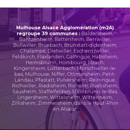
Mulhouse Alsace Agglomération (m2A)
regroupe 39 communes :
Baldersheim
,
Bantzenheim
,
Battenheim
,
Berrwiller
,
Bollwiller
,
Bruebach
,
Brunstatt-didenheim
,
Chalampé
,
Dietwiller
,
Eschentzwiller
,
Feldkirch
,
Flaxlanden
,
Galfingue
,
Habsheim
,
Heimsbrunn
,
Hombourg
,
Illzach
,
Kingersheim
,
Lutterbach
,
Morschwiller-le-
bas
,
Mulhouse
,
Niffer
,
Ottmarsheim
,
Petit-
Landau
,
Pfastatt
,
Pulversheim
,
Reiningue
,
Richwiller
,
Riedisheim
,
Rixheim
,
Ruelisheim
,
Sausheim
,
Staffelfelden
,
Steinbrunn-le-Bas
,
Ungersheim
,
Wittelsheim
,
Wittenheim
,
Zillisheim
,
Zimmersheim
, dans le Haut-Rhin
en Alsace.