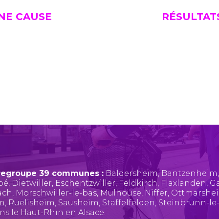
UNE CAUSE
RÉSULTAT
regroupe 39 communes :
Baldersheim
,
Bantzenheim
pé
,
Dietwiller
,
Eschentzwiller
,
Feldkirch
,
Flaxlanden
,
Ga
ach
,
Morschwiller-le-bas
,
Mulhouse
,
Niffer
,
Ottmarshe
im
,
Ruelisheim
,
Sausheim
,
Staffelfelden
,
Steinbrunn-le
ans le Haut-Rhin en Alsace.