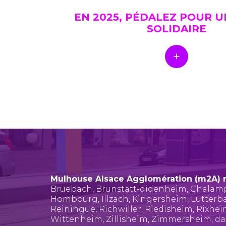
EN 2025, PÉDALEZ POUR 
SOLIDAIRE
Mulhouse Alsace Agglomération (m2A) 
Bruebach
,
Brunstatt-didenheim
,
Chalam
Hombourg
,
Illzach
,
Kingersheim
,
Lutterb
Reiningue
,
Richwiller
,
Riedisheim
,
Rixhe
Wittenheim
,
Zillisheim
,
Zimmersheim
, d