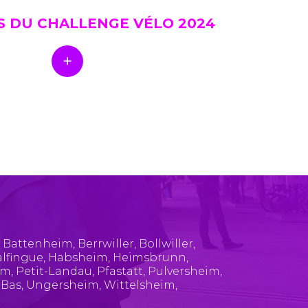
S DU CHALLENGE VÉLO 2024
,
Battenheim
,
Berrwiller
,
Bollwiller
,
lfingue
,
Habsheim
,
Heimsbrunn
,
im
,
Petit-Landau
,
Pfastatt
,
Pulversheim
,
-Bas
,
Ungersheim
,
Wittelsheim
,