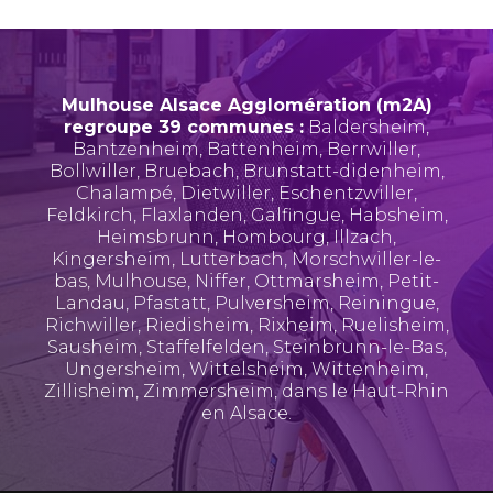
Mulhouse Alsace Agglomération (m2A)
regroupe 39 communes :
Baldersheim
,
Bantzenheim
,
Battenheim
,
Berrwiller
,
Bollwiller
,
Bruebach
,
Brunstatt-didenheim
,
Chalampé
,
Dietwiller
,
Eschentzwiller
,
Feldkirch
,
Flaxlanden
,
Galfingue
,
Habsheim
,
Heimsbrunn
,
Hombourg
,
Illzach
,
Kingersheim
,
Lutterbach
,
Morschwiller-le-
bas
,
Mulhouse
,
Niffer
,
Ottmarsheim
,
Petit-
Landau
,
Pfastatt
,
Pulversheim
,
Reiningue
,
Richwiller
,
Riedisheim
,
Rixheim
,
Ruelisheim
,
Sausheim
,
Staffelfelden
,
Steinbrunn-le-Bas
,
Ungersheim
,
Wittelsheim
,
Wittenheim
,
Zillisheim
,
Zimmersheim
, dans le Haut-Rhin
en Alsace.