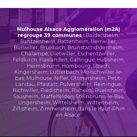
Mulhouse Alsace Agglomération (m2A)
regroupe 39 communes :
Baldersheim
,
Bantzenheim
,
Battenheim
,
Berrwiller
,
Bollwiller
,
Bruebach
,
Brunstatt-didenheim
,
Chalampé
,
Dietwiller
,
Eschentzwiller
,
Feldkirch
,
Flaxlanden
,
Galfingue
,
Habsheim
,
Heimsbrunn
,
Hombourg
,
Illzach
,
Kingersheim
,
Lutterbach
,
Morschwiller-le-
bas
,
Mulhouse
,
Niffer
,
Ottmarsheim
,
Petit-
Landau
,
Pfastatt
,
Pulversheim
,
Reiningue
,
Richwiller
,
Riedisheim
,
Rixheim
,
Ruelisheim
,
Sausheim
,
Staffelfelden
,
Steinbrunn-le-Bas
,
Ungersheim
,
Wittelsheim
,
Wittenheim
,
Zillisheim
,
Zimmersheim
, dans le Haut-Rhin
en Alsace.