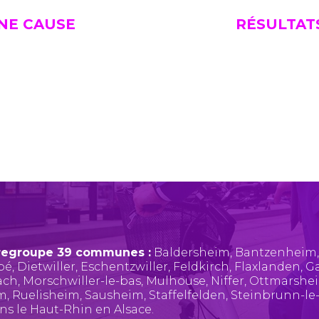
UNE CAUSE
RÉSULTAT
regroupe 39 communes :
Baldersheim
,
Bantzenheim
pé
,
Dietwiller
,
Eschentzwiller
,
Feldkirch
,
Flaxlanden
,
Ga
ach
,
Morschwiller-le-bas
,
Mulhouse
,
Niffer
,
Ottmarshe
im
,
Ruelisheim
,
Sausheim
,
Staffelfelden
,
Steinbrunn-le
ans le Haut-Rhin en Alsace.