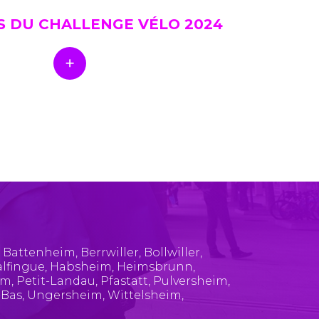
S DU CHALLENGE VÉLO 2024
,
Battenheim
,
Berrwiller
,
Bollwiller
,
lfingue
,
Habsheim
,
Heimsbrunn
,
im
,
Petit-Landau
,
Pfastatt
,
Pulversheim
,
-Bas
,
Ungersheim
,
Wittelsheim
,