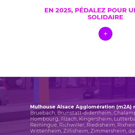
EN 2025, PÉDALEZ POUR 
SOLIDAIRE
Mulhouse Alsace Agglomération (m2A) 
Bruebach
,
Brunstatt-didenheim
,
Chalam
Hombourg
,
Illzach
,
Kingersheim
,
Lutterb
Reiningue
,
Richwiller
,
Riedisheim
,
Rixhe
Wittenheim
,
Zillisheim
,
Zimmersheim
, d